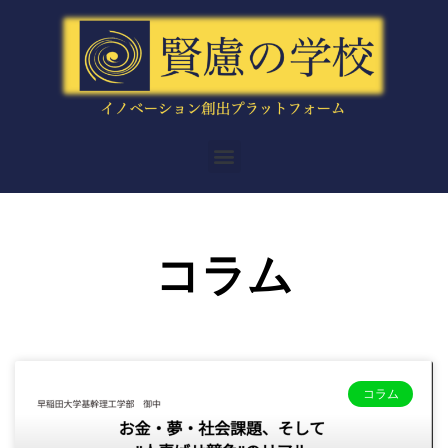
内
容
を
ス
キ
ッ
メ
プ
ニ
ュ
ー
コラム
ペ
ペ
ペ
ペ
ペ
ー
ー
ー
ー
ー
ジ
ジ
ジ
ジ
ジ
コラム