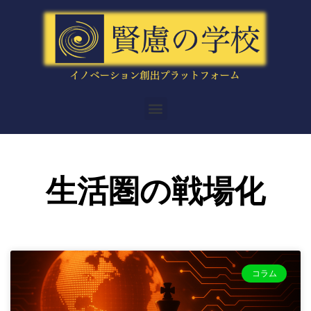
内
容
を
ス
キ
ッ
メ
プ
ニ
ュ
ー
生活圏の戦場化
コラム