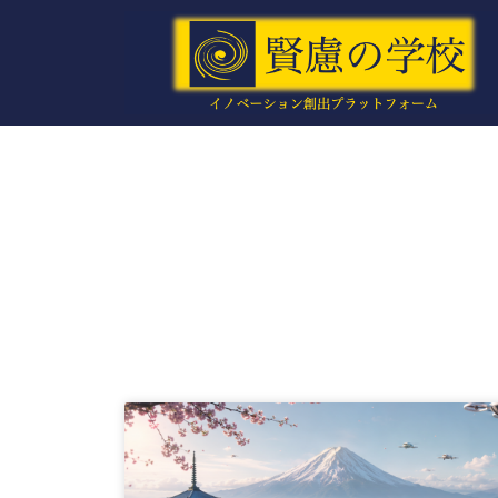
内
容
を
ス
キ
ッ
プ