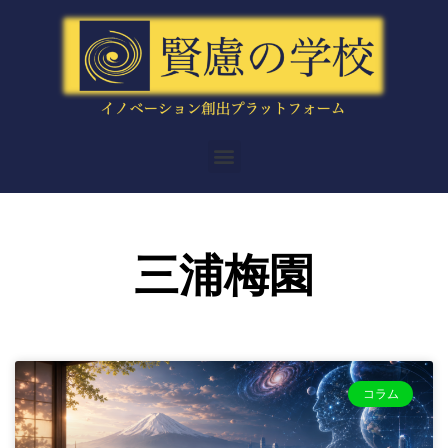
内
容
を
ス
キ
ッ
メ
プ
ニ
ュ
ー
三浦梅園
コラム