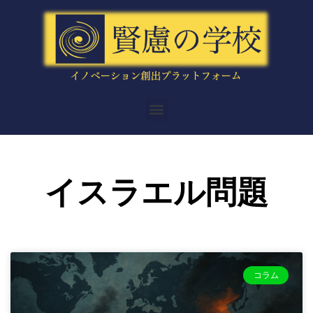
内
容
を
ス
キ
ッ
メ
プ
ニ
ュ
ー
イスラエル問題
コラム