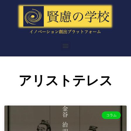
内
容
を
ス
キ
ッ
メ
プ
ニ
ュ
ー
アリストテレス
コラム