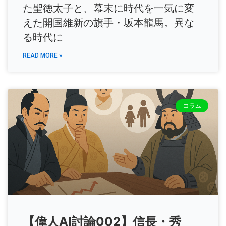
た聖徳太子と、幕末に時代を一気に変
えた開国維新の旗手・坂本龍馬。異な
る時代に
READ MORE »
コラム
【偉人AI討論002】信長・秀