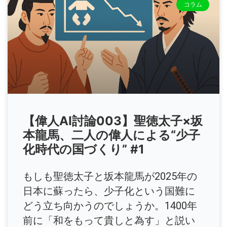
コラム
【偉人AI討論003】聖徳太子×坂
本龍馬、二人の偉人による“少子
化時代の国づくり” #1
もしも聖徳太子と坂本龍馬が2025年の
日本に蘇ったら、少子化という国難に
どう立ち向かうのでしょうか。1400年
前に「和をもって貴しと為す」と説い