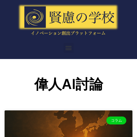
内
容
を
ス
キ
ッ
メ
プ
ニ
ュ
ー
偉人AI討論
コラム